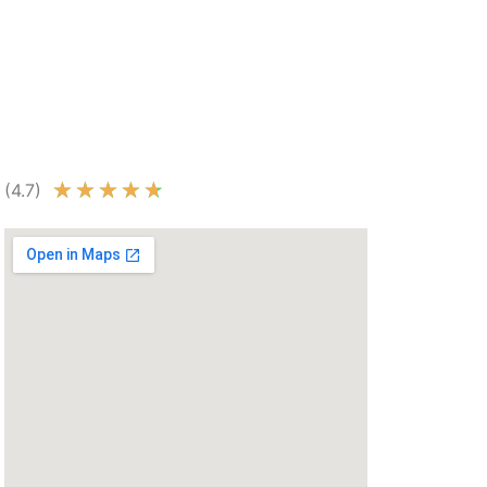
★
★
★
★
★
(4.7)