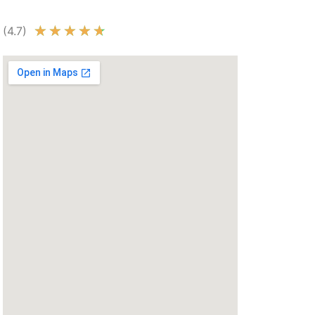
★
★
★
★
★
(4.7)